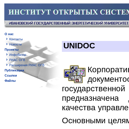
О нас
Контакты
UNIDOC
Новости
Проекты
ИнфоВизор
РИАС ОГВ
Расширения РИАС ОГВ
Корпора
Публикации
Ссылки
докуме
Файлы
государственн
предназначена
качества управле
Основными целям