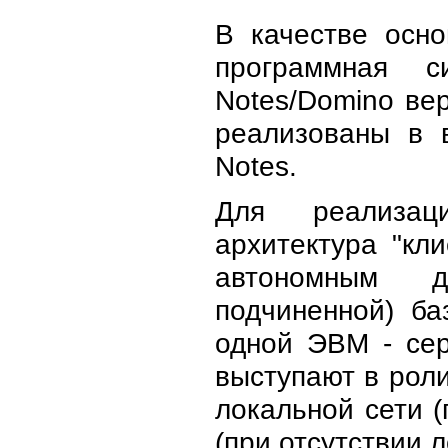
В качестве осн
программная с
Notes/Domino ве
реализованы в 
Notes.
Для реализац
архитектура "кл
автономным д
подчиненной) б
одной ЭВМ - се
выступают в роли
локальной сети (
(при отсутствии л