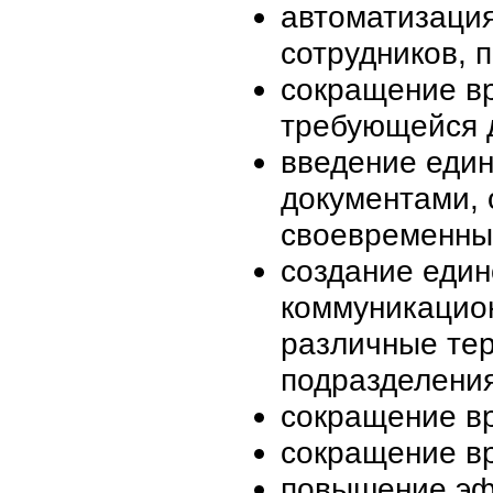
автоматизаци
сотрудников, 
сокращение в
требующейся 
введение един
документами,
своевременны
создание един
коммуникацио
различные те
подразделения
сокращение в
сокращение в
повышение эф